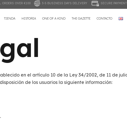
LL ORDERS OVER €100
3-5 BUSINESS DAYS DELIVERY
SECURE PAYME
TIENDA
HISTORIA
ONE OF A KIND
THE GAZETTE
CONTACTO
gal
blecido en el artículo 10 de la Ley 34/2002, de 11 de jul
isposición de los usuarios la siguiente información:
.