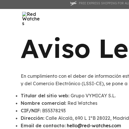
Ir
FREE EXPRESS SHIPPING FOR A
al
contenido
Aviso Le
En cumplimiento con el deber de información esta
y del Comercio Electrónico (LSSI-CE), se pone a d
Titular del sitio web:
Grupo VYMICAY S.L.
Nombre comercial:
Red Watches
CIF/NIF:
B55378293
Dirección:
Calle Alcalá, 690 L 1ºB 28022, Madrid
Email de contacto:
hello@red-watches.com