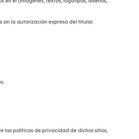
s en él (imágenes, textos, logotipos, diseños,
in la autorización expresa del titular.
o.
de las políticas de privacidad de dichos sitios,