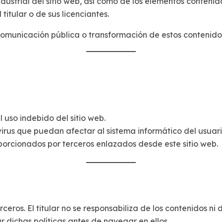
ustrial del sitio web, así como de los elementos contenido
titular o de sus licenciantes.
omunicación pública o transformación de estos contenidos s
 uso indebido del sitio web.
o virus que puedan afectar al sistema informático del usuari
orcionados por terceros enlazados desde este sitio web.
rceros. El titular no se responsabiliza de los contenidos ni 
r dichas políticas antes de navegar en ellos.